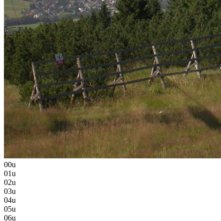
00u
01u
02u
03u
04u
05u
06u