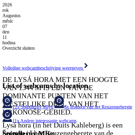
2026
rok
Augustus
měsíc
07
den
11
hodina
Overzicht sluiten
Volledige webcambeschrijving weergeven
DE LYSÁ HORA MET EEN HOOGTE
List of webcams by location
VAN 1344 M IS EEN VAN DE
DOMINANTE PUNTEN VAN HET
WESTELIJKE DEEL VAN HET
12x
Špindlerův Mlýn
6x
Ruggen van het Reuzengebergte
KRKONOŠE-GEBIED.
11x
Andere interessante webcams
Lysá hora (in het Duits Kahleberg) is een
bergtop in het Reuzengebergte van de
Špindlerův Mlýn