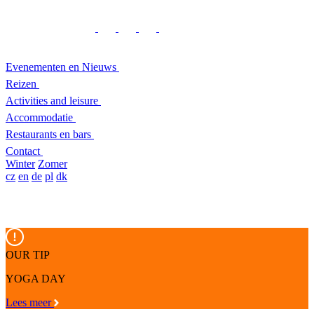
Evenementen en Nieuws
Reizen
Activities and leisure
Accommodatie
Restaurants en bars
Contact
Winter
Zomer
cz
en
de
pl
dk
OUR TIP
YOGA DAY
Lees meer