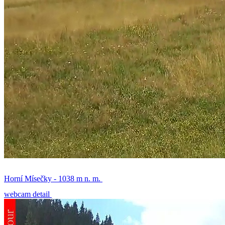
Horní Mísečky - 1038 m n. m.
webcam detail