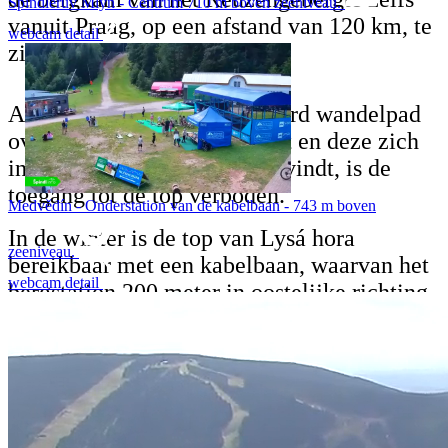
Špindlerův Mlýn - Centrum 710 m boven zeeniveau.
vanuit Praag, op een afstand van 120 km, te
webcam detail
zien.
Aangezien er geen gemarkeerd wandelpad
over de top van de berg loopt en deze zich
in zone I van het KRNAP bevindt, is de
toegang tot de top verboden.
Medvědín - Onderstation van de kabelbaan - 743 m boven
In de winter is de top van Lysá hora
zeeniveau.
bereikbaar met een kabelbaan, waarvan het
webcam detail
bergstation 200 meter in oostelijke richting
ligt. Verder loopt er ten oosten van het
bergstation van de kabelbaan een
winterloipes met paalmarkering.