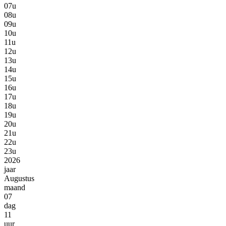
07u
08u
09u
10u
11u
12u
13u
14u
15u
16u
17u
18u
19u
20u
21u
22u
23u
2026
jaar
Augustus
maand
07
dag
11
uur