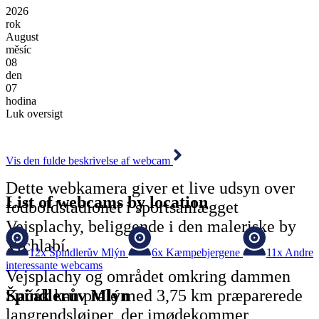
2026
rok
August
měsíc
08
den
07
hodina
Luk oversigt
Vis den fulde beskrivelse af webcam
Dette webkamera giver et live udsyn over
List of webcams by location
fodboldstadionet i sportsanlægget
Vejsplachy, beliggende i den maleriske by
Vrchlabí.
12x
Špindlerův Mlýn
6x
Kæmpebjergene
11x
Andre
interessante webcams
Vejsplachy og området omkring dammen
Špindlerův Mlýn
Kačák kan prale med 3,75 km præparerede
langrendsløjper, der imødekommer