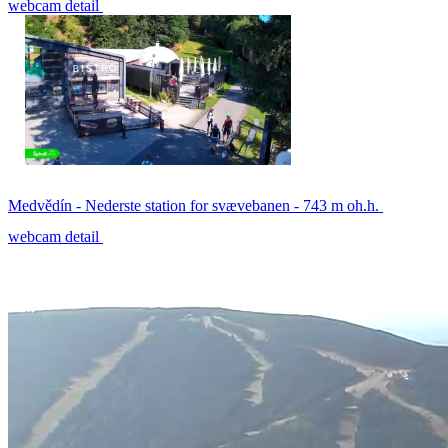
webcam detail
Medvědín - Nederste station for svævebanen - 743 m oh.h.
webcam detail