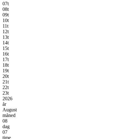
07t
08t
09t
10t
11t
12t
13t
14t
15t
16t
17t
18t
19t
20t
21t
22t
23t
2026
år
August
måned
08
dag
07
time