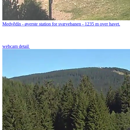
Medvědín - øverste station for svævebanen - 1235 m over havet.
webcam detail