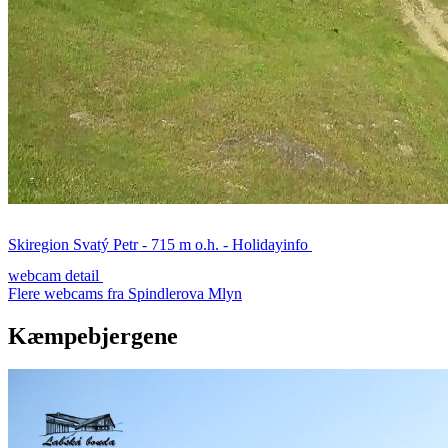
Skiregion Svatý Petr - 715 m o.h. - Holidayinfo
webcam detail
Flere webcams fra Spindlerova Mlyn
Kæmpebjergene