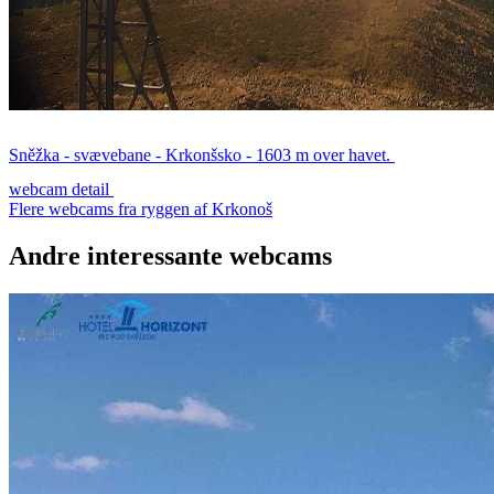
Sněžka - svævebane - Krkonšsko - 1603 m over havet.
webcam detail
Flere webcams fra ryggen af Krkonoš
Andre interessante webcams