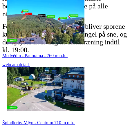
behovene hos langrendsløbere på alle
niveauer.
For at sikre optimale forhold bliver sporene
kunstigt sneet, hvis der er mangel på sne, og
de oplyses hver dag til aftentræning indtil
kl. 19:00.
Medvědín - Panorama - 760 m o.h.
webcam detail
Špindlerův Mlýn - Centrum 710 m o.h.