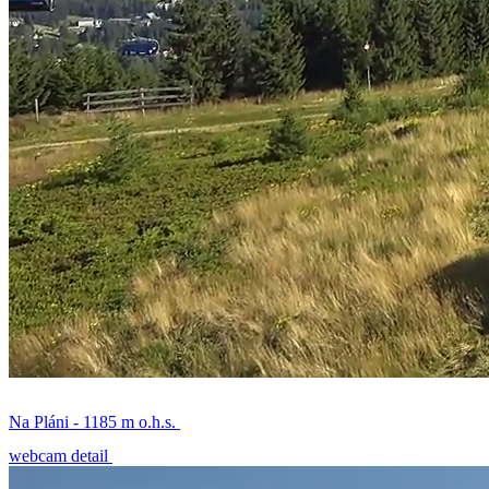
Na Pláni - 1185 m o.h.s.
webcam detail