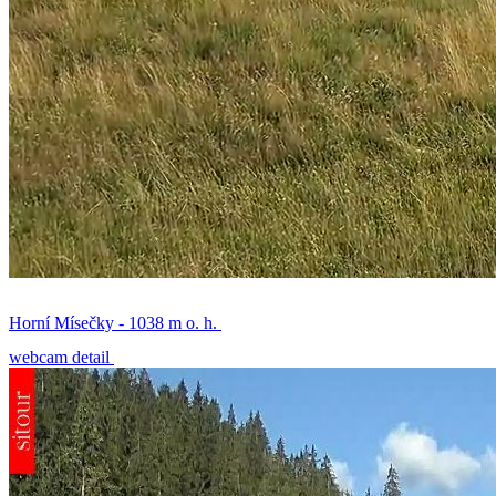
Horní Mísečky - 1038 m o. h.
webcam detail