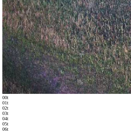
00t
01t
02t
03t
04t
05t
06t