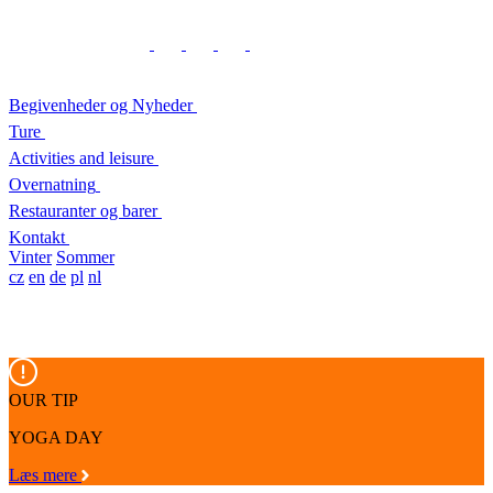
Begivenheder og Nyheder
Ture
Activities and leisure
Overnatning
Restauranter og barer
Kontakt
Vinter
Sommer
cz
en
de
pl
nl
OUR TIP
YOGA DAY
Læs mere