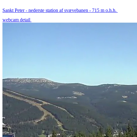
Sankt Peter - nederste station af svævebanen - 715 m o.h.h.
webcam detail