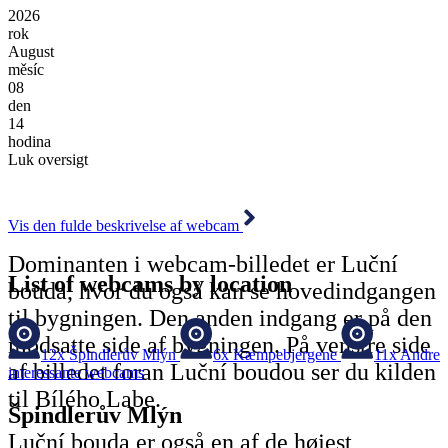
2026
rok
August
měsíc
08
den
14
hodina
Luk oversigt
Vis den fulde beskrivelse af webcam
Dominanten i webcam-billedet er Luční
List of webcams by location
bouda, hvor du også kan se hovedindgangen
til bygningen. Den anden indgang er på den
modsatte side af bygningen. På venstre side
12x
Špindlerův Mlýn
6x
Kæmpebjergene
11x
Andre
af billedet foran Luční boudou ser du kilden
interessante webcams
til Bílého Labe.
Špindlerův Mlýn
Luční bouda er også en af de højest