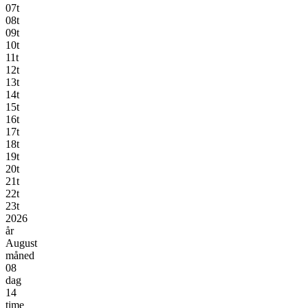
07t
08t
09t
10t
11t
12t
13t
14t
15t
16t
17t
18t
19t
20t
21t
22t
23t
2026
år
August
måned
08
dag
14
time