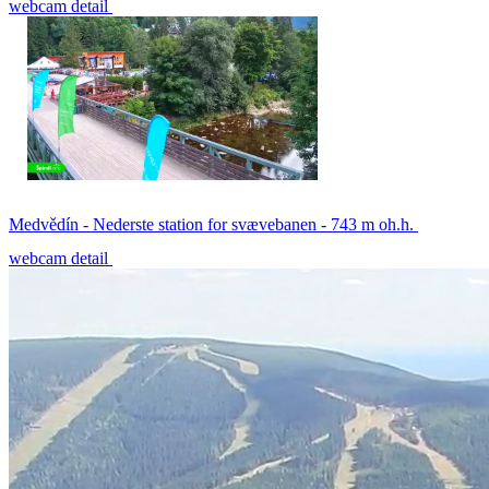
webcam detail
Medvědín - Nederste station for svævebanen - 743 m oh.h.
webcam detail