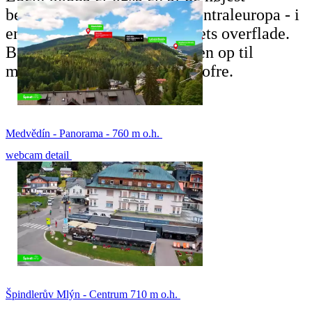
beliggende bjerghoteller i Centraleuropa - i
en højde af 1410 m over havets overflade.
Bag Luční boudou stiger vejen op til
mindesmærket for bjergenes ofre.
Medvědín - Panorama - 760 m o.h.
webcam detail
Špindlerův Mlýn - Centrum 710 m o.h.