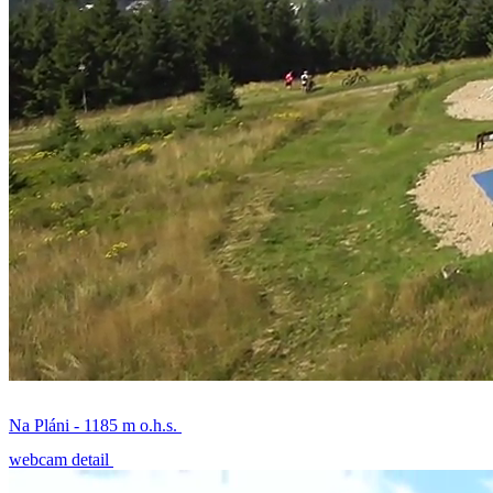
Na Pláni - 1185 m o.h.s.
webcam detail