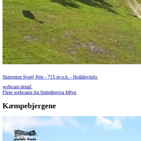
Skiregion Svatý Petr - 715 m o.h. - Holidayinfo
webcam detail
Flere webcams fra Spindlerova Mlyn
Kæmpebjergene