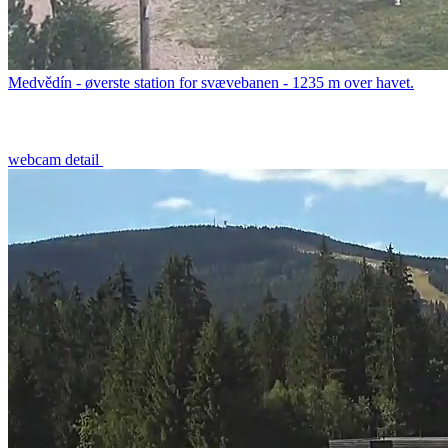
Medvědín - øverste station for svævebanen - 1235 m over havet.
webcam detail