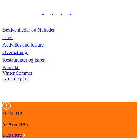
Begivenheder og Nyheder
Ture
Activities and leisure
Overnatning
Restauranter og barer
Kontakt
Vinter
Sommer
cz
en
de
pl
nl
OUR TIP
YOGA DAY
Læs mere