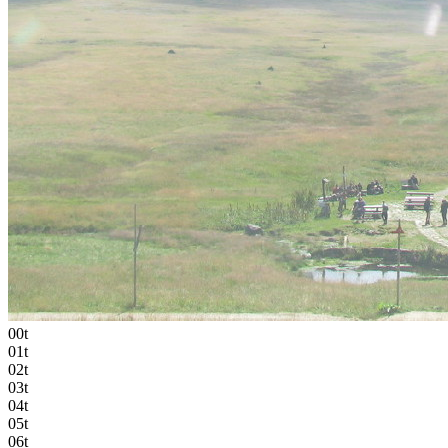
00t
01t
02t
03t
04t
05t
06t