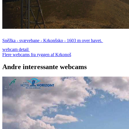
Sněžka - svævebane - Krkonšsko - 1603 m over havet.
webcam detail
Flere webcams fra ryggen af Krkonoš
Andre interessante webcams