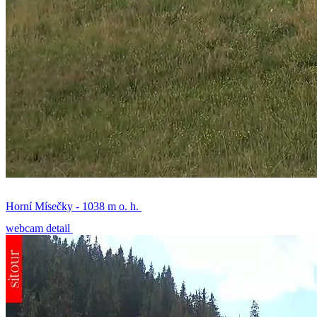
Horní Mísečky - 1038 m o. h.
webcam detail