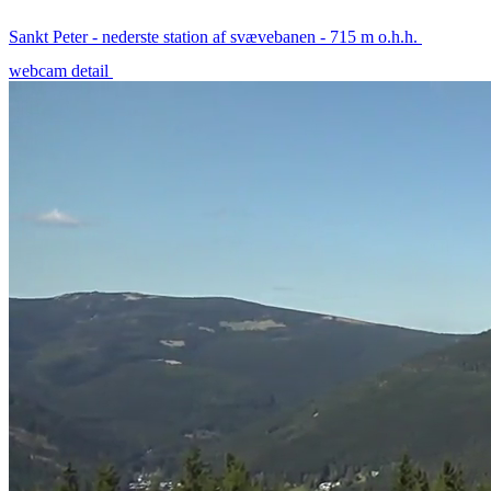
Sankt Peter - nederste station af svævebanen - 715 m o.h.h.
webcam detail