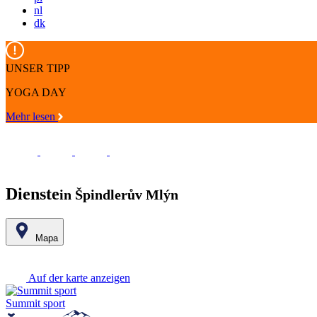
nl
dk
UNSER TIPP
YOGA DAY
Mehr lesen
Dienste
in Špindlerův Mlýn
Mapa
+
Auf der karte anzeigen
−
Summit sport