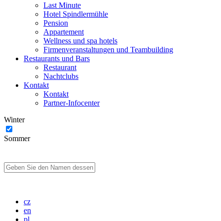
Last Minute
Hotel Spindlermühle
Pension
Appartement
Wellness und spa hotels
Firmenveranstaltungen und Teambuilding
Restaurants und Bars
Restaurant
Nachtclubs
Kontakt
Kontakt
Partner-Infocenter
Winter
Sommer
cz
en
pl