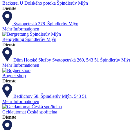
Bäckerei U Dolského potoka Špindlerův Mlýn
Dienste
Svatopetrská 278, Špindlerův Mlýn
Mehr Informationen
Bergrettung Špindlerův Mlýn
Dienste
Dům Horské Služby Svatopetrská 260, 543 51 Špindlerův Mlý
Mehr Informationen
Bogner shop
Dienste
Bedřichov 58, Špindlerův Mlýn, 543 51
Mehr Informationen
Geldautomat Česká spořitelna
Dienste