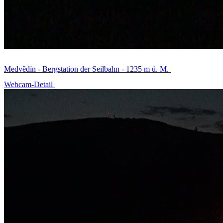
Medvědín - Bergstation der Seilbahn - 1235 m ü. M.
Webcam-Detail