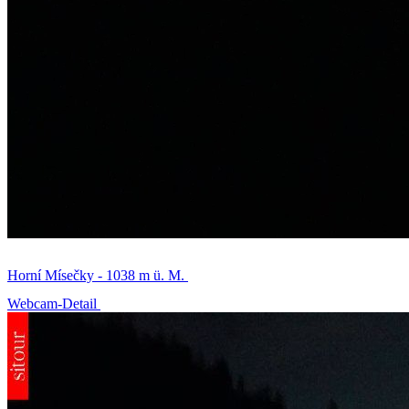
Horní Mísečky - 1038 m ü. M.
Webcam-Detail