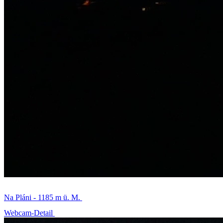
Na Pláni - 1185 m ü. M.
Webcam-Detail