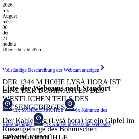
2026
rok
August
měsíc
06
den
21
hodina
Übersicht schließen
Vollständige Beschreibung der Webcam anzeigen
DER 1344 M HOHE LYSÁ HORA IST
Liste der Webcams nach Standort
EINE DER DOMINANTEN DES
WESTLICHEN TEILS DES
RIESENGEBIRGES.
12x
SPINDLERMÜHLE
6x
Kämmen des
Der Kahleberg (Lysá hora) ist ein Gipfel im
Riesengebirges
11x
Andere interessante Webcams
Riesengebirge des Böhmischen
Gebirgskamms.
SPINDLERMÜHLE