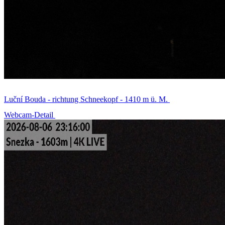
Luční Bouda - richtung Schneekopf - 1410 m ü. M.
Webcam-Detail