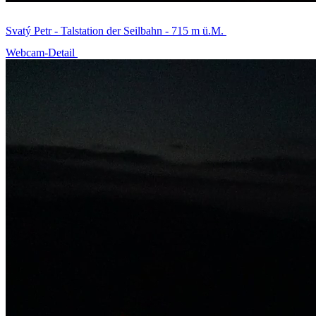
Svatý Petr - Talstation der Seilbahn - 715 m ü.M.
Webcam-Detail