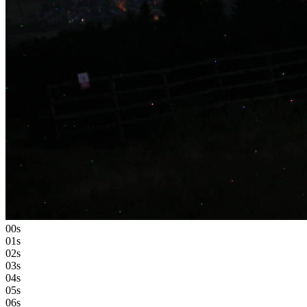
00s
01s
02s
03s
04s
05s
06s