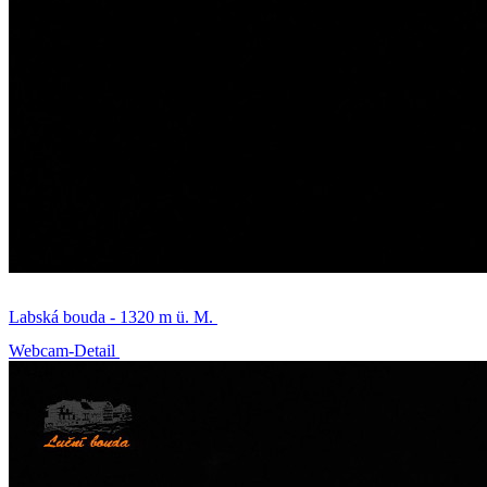
Labská bouda - 1320 m ü. M.
Webcam-Detail