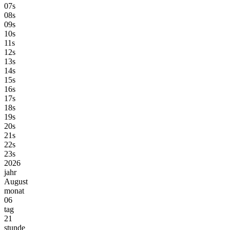
07s
08s
09s
10s
11s
12s
13s
14s
15s
16s
17s
18s
19s
20s
21s
22s
23s
2026
jahr
August
monat
06
tag
21
stunde