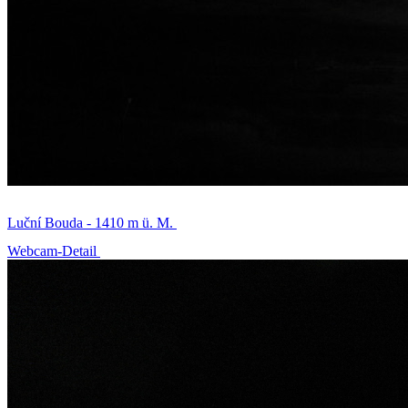
Luční Bouda - 1410 m ü. M.
Webcam-Detail