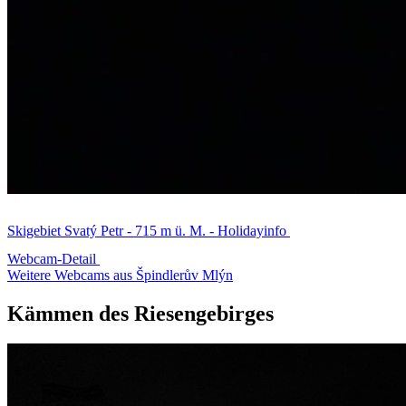
Skigebiet Svatý Petr - 715 m ü. M. - Holidayinfo
Webcam-Detail
Weitere Webcams aus Špindlerův Mlýn
Kämmen des Riesengebirges