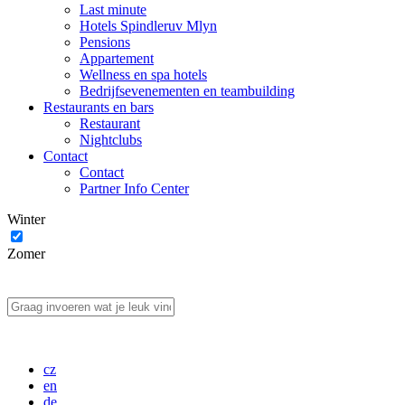
Last minute
Hotels Spindleruv Mlyn
Pensions
Appartement
Wellness en spa hotels
Bedrijfsevenementen en teambuilding
Restaurants en bars
Restaurant
Nightclubs
Contact
Contact
Partner Info Center
Winter
Zomer
cz
en
de