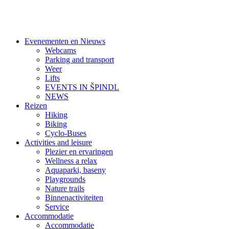
Evenementen en Nieuws
Webcams
Parking and transport
Weer
Lifts
EVENTS IN ŠPINDL
NEWS
Reizen
Hiking
Biking
Cyclo-Buses
Activities and leisure
Plezier en ervaringen
Wellness a relax
Aquaparki, baseny
Playgrounds
Nature trails
Binnenactiviteiten
Service
Accommodatie
Accommodatie