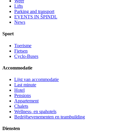
Weer
Lifts
Parking and transport
EVENTS IN ŠPINDL
News
Sport
Toerisme
Fietsen
Cyclo-Buses
Accommodatie
Lijst van accommodatie
Last minute
Hotel
Pensions
Appartement
Chalets
Wellness- en spahotels
Bedrijfsevenementen en teambuilding
Diensten