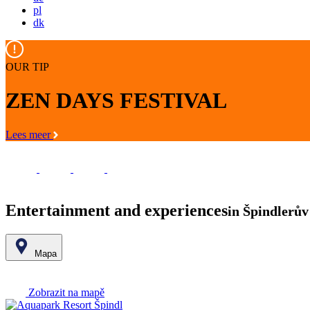
pl
dk
OUR TIP
ZEN DAYS FESTIVAL
Lees meer
Entertainment and experiences
in Špindlerů
Mapa
+
Zobrazit na mapě
−