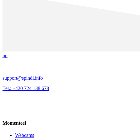
up
support@spindl.info
Tel.: +420 724 138 678
Momenteel
Webcams