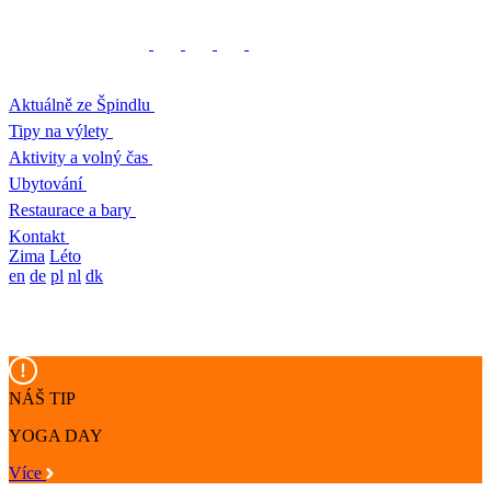
Aktuálně ze Špindlu
Tipy na výlety
Aktivity a volný čas
Ubytování
Restaurace a bary
Kontakt
Zima
Léto
en
de
pl
nl
dk
NÁŠ TIP
YOGA DAY
Více