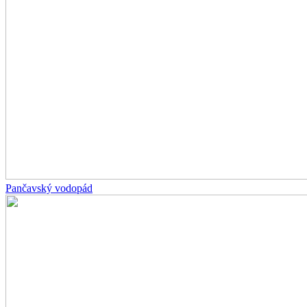
Pančavský vodopád